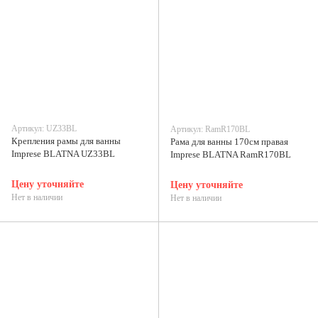
Артикул: UZ33BL
Артикул: RamR170BL
Крепления рамы для ванны
Рама для ванны 170см правая
Imprese BLATNA UZ33BL
Imprese BLATNA RamR170BL
Цену уточняйте
Цену уточняйте
Нет в наличии
Нет в наличии