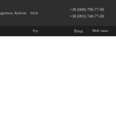
+38 (068) 790-77-00
дратное, Кубизм
Stick
+38 (093) 740-77-00
Вход
Мой заказ
Рус