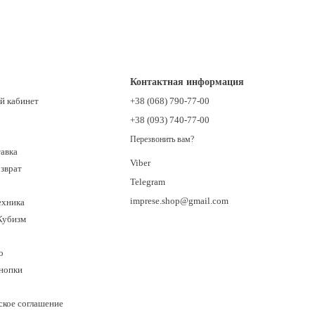
Контактная информация
й кабинет
+38 (068) 790-77-00
+38 (093) 740-77-00
Перезвонить вам?
тавка
Viber
озврат
Telegram
imprese.shop@gmail.com
ехника
Кубизм
о
кнопки
ское соглашение