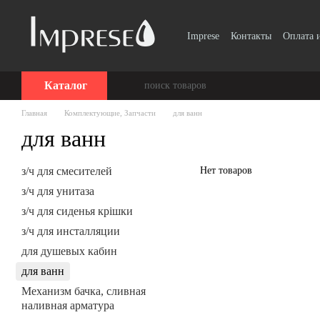
Перейти к основному контенту
Imprese
Контакты
Оплата 
Винтаж, Ретро
Smart Clic
Каталог
Главная
Комплектующие, Запчасти
для ванн
для ванн
з/ч для смесителей
Нет товаров
з/ч для унитаза
з/ч для сиденья крішки
з/ч для инсталляции
для душевых кабин
для ванн
Механизм бачка, сливная
наливная арматура