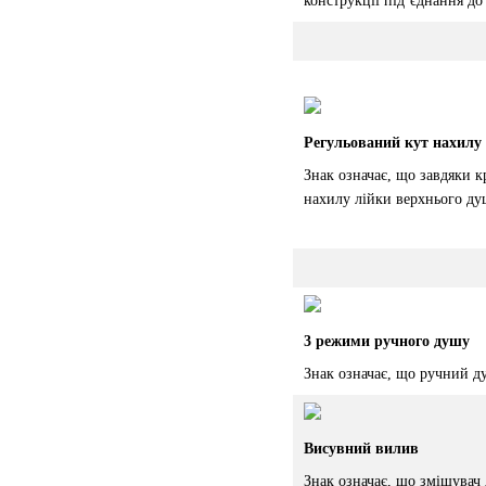
конструкції під’єднання до
Регульований кут нахилу
Знак означає, що завдяки 
нахилу лійки верхнього ду
3 режими ручного душу
Знак означає, що ручний д
Висувний вилив
Знак означає, що змішувач