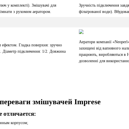
ключ у комплекті). Змішувачі для
Зручність підключення завдя
кімнати з рухомим аератором.
фільтрованої води). Вбудова
Аератори компанії «Neoperl»
 ефектом. Гладка поверхня: зручно
захищені від вапняного нал
t. Діаметр підключення: 1/2. Довжина
працюють, виробляються в Ні
дозволенні для використанн
 переваги змішувачей Imprese
 отличается:
нным корпусом;