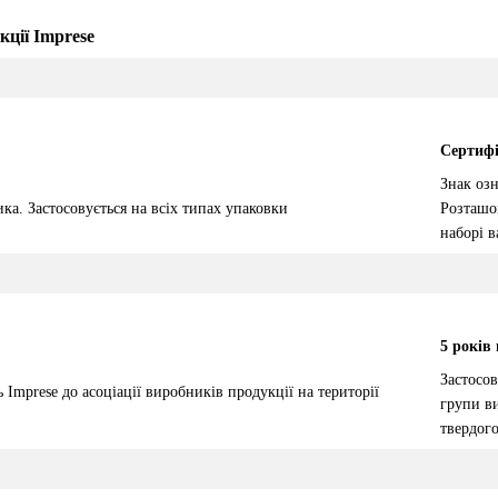
кції Imprese
Сертиф
Знак озн
Розташов
ка. Застосовується на всіх типах упаковки
наборі 
5 років
Застосов
 Imprese до асоціації виробників продукції на території
групи в
твердог