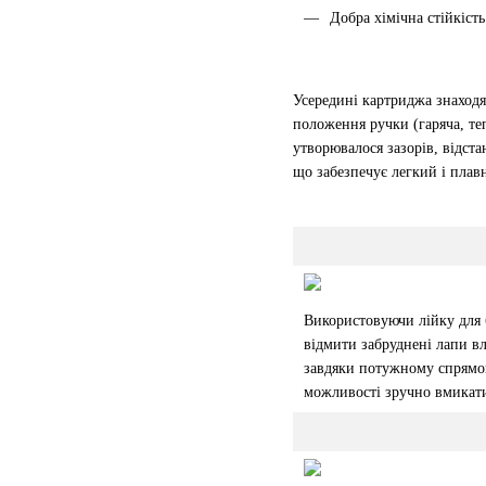
Добра хімічна стійкість
Усередині картриджа знаходя
положення ручки (гаряча, те
утворювалося зазорів, відст
що забезпечує легкий і плавн
Використовуючи лійку для 
відмити забруднені лапи в
завдяки потужному спрямов
можливості зручно вмикати