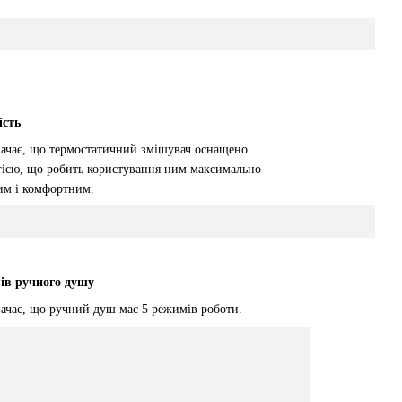
ість
начає, що термостатичний змішувач оснащено
гією, що робить користування ним максимально
им і комфортним.
ів ручного душу
начає, що ручний душ має 5 режимів роботи.