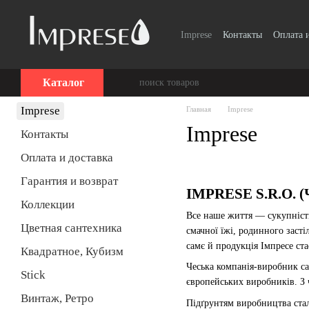
Перейти к основному контенту
Imprese
Контакты
Оплата 
Винтаж, Ретро
Smart Clic
Каталог
Imprese
Главная
Imprese
Imprese
Контакты
Оплата и доставка
Гарантия и возврат
IMPRESE S.R.O. (
Коллекции
Все наше життя — сукупність
Цветная сантехника
смачної їжі, родинного засті
самє й продукція Імпресе ст
Квадратное, Кубизм
Чеська компанія-виробник са
Stick
європейських виробників. З
Винтаж, Ретро
Підґрунтям виробництва ста