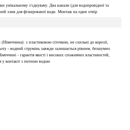
ки унікальному з'єднувачу. Два канали (для водопровідної та
ний злив для фільтрованої води. Монтаж на один отвір
 (Німеччина): з пластиковою сіточкою, не схильні до корозії,
ьоту - водний струмінь завжди залишається рівним, безшумно
меччині - гарантія якості і високих споживчих властивостей,
я у контакті з питною водою