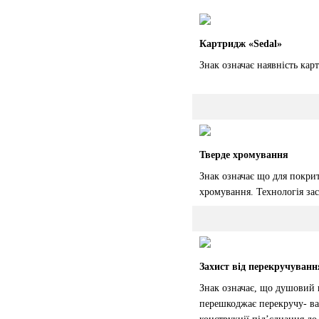
Картридж «Sedal»
Знак означає наявність кар
Тверде хромування
Знак означає що для покрит
хромування. Технологія зас
Захист від перекручуванн
Знак означає, що душовий ш
перешкоджає перекручу- в