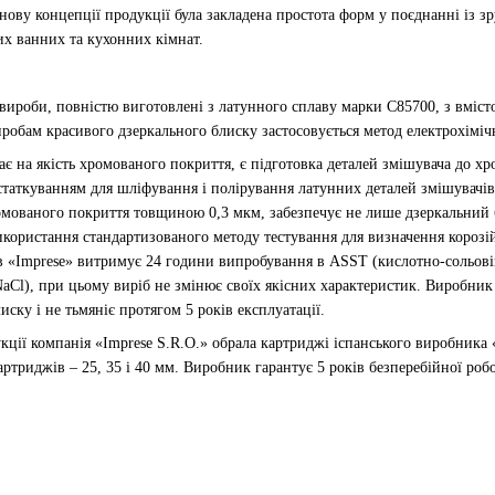
основу концепції продукції була закладена простота форм у поєднанні із 
ких ванних та кухонних кімнат.
е вироби, повністю виготовлені з латунного сплаву марки C85700, з вмі
робам красивого дзеркального блиску застосовується метод електрохімічно
 на якість хромованого покриття, є підготовка деталей змішувача до х
таткуванням для шліфування і полірування латунних деталей змішувачів
омованого покриття товщиною 0,3 мкм, забезпечує не лише дзеркальний бл
икористання стандартизованого методу тестування для визначення корозій
в «Imprese» витримує 24 години випробування в ASST (кислотно-сольовій
Cl), при цьому виріб не змінює своїх якісних характеристик. Виробник 
иску і не тьмяніє протягом 5 років експлуатації.
укції компанія «Imprese S.R.O.» обрала картриджі іспанського виробника
ртриджів – 25, 35 і 40 мм. Виробник гарантує 5 років безперебійної роб