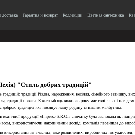
и доставка
Гарантия и возврат
Коллекции
Цветная сантехника
Ква
k, кнопки
Блог
Пользовательское соглашение
Чехія) "Стиль добрих традицій"
 традицій: традиції Різдва, народження, весілля, сімейного затишку, в
лля, традиції поваги. Кожен місяць кожного року має свої власні невідєм
ає доброю традицієї яка поєднує нашу родину із нашим майбутнім.
нтехнічної продукції «Imprese S.R.O.» спочатку була заснована як підпр
 часом, використовуючи накопичений досвід, компанія перейшла до виро
ло використання як власних, вже розвинених, виробничих потужностей, 