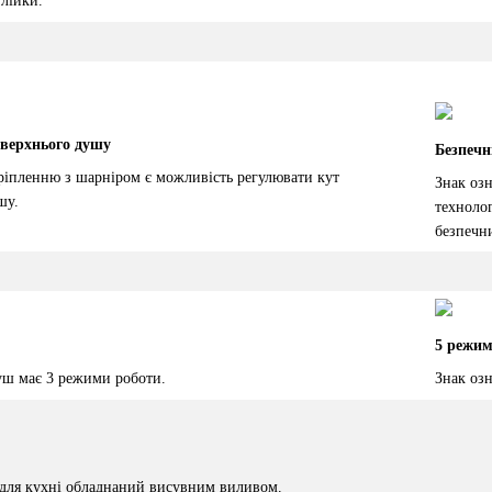
 лійки.
 верхнього душу
Безпечн
кріпленню з шарніром є можливість регулювати кут
Знак оз
шу.
техноло
безпечн
5 режим
уш має 3 режими роботи.
Знак оз
 для кухні обладнаний висувним виливом.