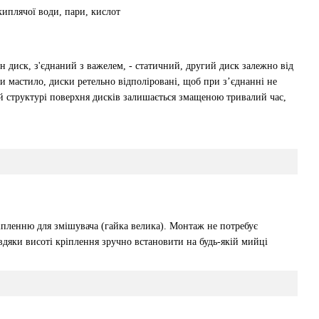
киплячої води, пари, кислот
н диск, з'єднаний з важелем, - статичний, другий диск залежно від
и мастило, диски ретельно відполіровані, щоб при з’єднанні не
ій структурі поверхня дисків залишається змащеною тривалий час,
пленню для змішувача (гайка велика). Монтаж не потребує
вдяки висоті кріплення зручно встановити на будь-якій мийці