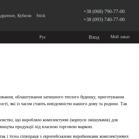
+38 (068) 790-77-00
дратное, Кубизм
Stick
+38 (093) 740-77-00
Вход
Мой заказ
Рус
иховання, облаштування затишного теплого будинку, приготування
ності, які із часом стають невідємністю нашого дому та родини. Так
иємство, що виробляло комплектуючі (корпуси змішувачів) для
бництва продукції під власною торговою маркою.
так і тісна співпраця з європейськими виробниками комплектуючих