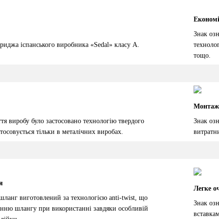
Економі
Знак оз
технолог
триджа іспанського виробника «Sedal» класу А.
тощо.
Монтаж 
тя виробу було застосовано технологію твердого
Знак озн
тосовується тільки в металічних виробах.
витратни
я
Легке 
ланг виготовлений за технологією anti-twist, що
Знак оз
анню шлангу при використанні завдяки особливій
вставкам