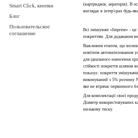
(картриджів, аераторів). В 
Smart Click, кнопки
виглядає в інтер'єрах будь-я
Блог
Пользовательское
Всі змішувачі «Imprese» - ц
соглашение
покриттям. Для додавання ви
Важливим етапом, що впливає
новітнім автоматизованим ус
для ідеального нанесення хр
стійкості покриття шляхом в
показує: покриття змішувачі
виконуваний з 5% розчину Na
яке не втрачає первинного бл
Для комплектації своєї прод
Діаметр використовуваних ка
низькому тиску.