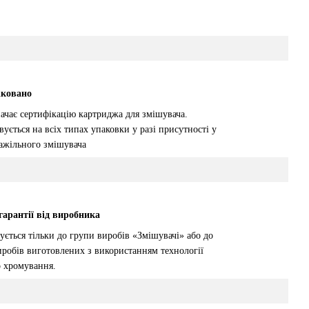
іковано
ачає сертифікацію картриджа для змішувача.
ується на всіх типах упаковки у разі присутності у
важільного змішувача
 гарантії від виробника
ується тільки до групи виробів «Змішувачі» або до
иробів виготовлених з використанням технології
о хромування.