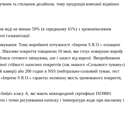
зручним та стильним дизайном, тому продукція компанії відмінно
стом міді не менше 59% (в середньому 61%) з хромонікелевим
ї гальванізації.
ромування. Тому виробничі потужності «Imprese S.R.O.» оснащені
. Нікелеве покриття товщиною 10 мкм, яке готує поверхню виробу
иск готового змішувача, але і захист від корозії. Випробування
ної стійкості захисних покриттів (так званого «Сольового туману»)
 камері) або 200 годин в NSS (нейтрально-сольовий туман, тест
«Imprese S.R.O.» гарантує незмінну якість хромованого покриття,
 «Sedal» класу А, які мають міжнародний сертифікат ISO9001.
оти і точне регулювання натиску і температури води при високому і