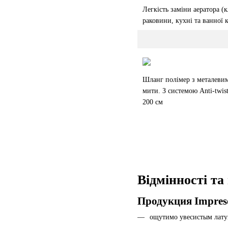
Легкість заміни аератора (
раковини, кухні та ванної 
Шланг полімер з металевим
мити. З системою Anti-twis
200 см
Відмінності та
Продукция Imprese
ощутимо увесистым лату