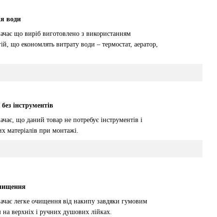
я води
начає що виріб виготовлено з використанням
ій, що економлять витрату води – термостат, аератор,
без інструментів
ачає, що даний товар не потребує інструментів і
х матеріалів при монтажі.
очищення
начає легке очищення від накипу завдяки гумовим
 на верхніх і ручних душових лійках.