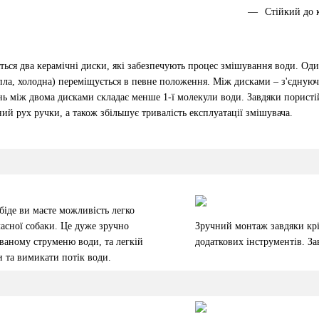
Стійкий до 
ться два керамічні диски, які забезпечують процес змішування води. Оди
пла, холодна) переміщується в певне положення. Між дисками – з'єднуюч
ань між двома дисками складає менше 1-ї молекули води. Завдяки порист
ий рух ручки, а також збільшує тривалість експлуатації змішувача.
біде ви маєте можливість легко
ласної собаки. Це дуже зручно
Зручний монтаж завдяки крі
аному струменю води, та легкій
додаткових інструментів. За
 та вимикати потік води.