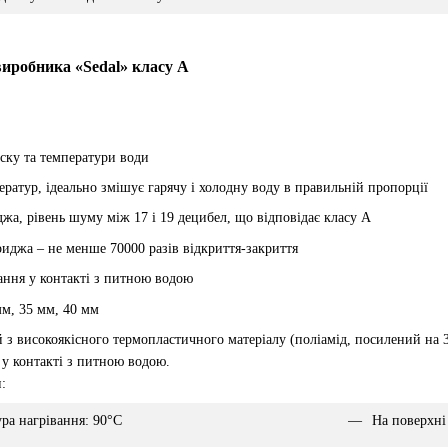
виробника «Sedal» класу А
ску та температури води
ратур, ідеально змішує гарячу і холодну воду в правильній пропорції
жа, рівень шуму між 17 і 19 децибел, що відповідає класу А
риджа – не менше 70000 разів відкриття-закриття
ння у контакті з питною водою
мм, 35 мм, 40 мм
з високоякісного термопластичного матеріалу (поліамід, посилений на 3
у контакті з питною водою.
:
ра нагрівання: 90°С
На поверхні