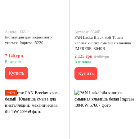
Артикул: i5220
Артикул: i8040B
Інсталяция для подвесного
PAN Laska Black Soft Touch
унитаза Imprese i5220
черная кнопка смывная клавиша
IMPRESE i8040B
7 140 грн
2 125 грн
2 582 грн
В наличии
В наличии
Купить
Купить
−47%