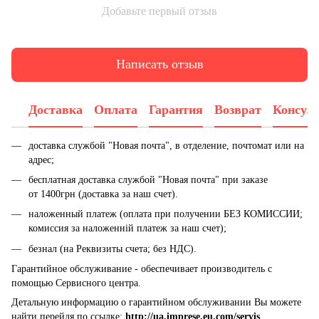
Добавьте первый отзыв
Написать отзыв
Доставка
Оплата
Гарантия
Возврат
Консул
доставка службой "Новая почта", в отделение, почтомат или на
адрес;
бесплатная доставка службой "Новая почта" при заказе
от 1400грн (доставка за наш счет).
наложенный платеж (оплата при получении БЕЗ КОМИССИИ;
комиссия за наложенній платеж за наш счет);
безнал (на Реквизиты счета; без НДС).
Гарантийное обслуживание - обеспечивает производитель с
помощью Сервисного центра.
Детальную информацию о гарантийном обслуживании Вы можете
найти перейдя по ссылке:
http://ua.imprese.eu.com/servis