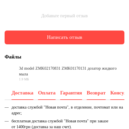
Добавьте первый отзыв
Написать отзыв
Файлы
3d model ZMK02170831 ZMK01170131 дозатор жидкого
мыла
OBJ
1.9 МБ
Доставка
Оплата
Гарантия
Возврат
Консул
доставка службой "Новая почта", в отделение, почтомат или на
адрес;
бесплатная доставка службой "Новая почта" при заказе
от 1400грн (доставка за наш счет).