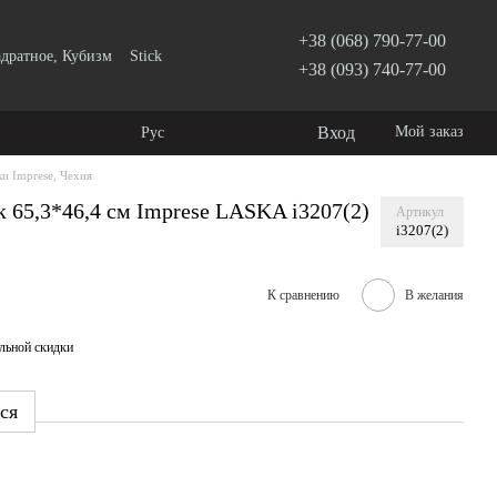
+38 (068) 790-77-00
дратное, Кубизм
Stick
+38 (093) 740-77-00
Вход
Мой заказ
Рус
и Imprese, Чехия
65,3*46,4 см Imprese LASKA i3207(2)
Артикул
i3207(2)
К сравнению
В желания
льной скидки
ся