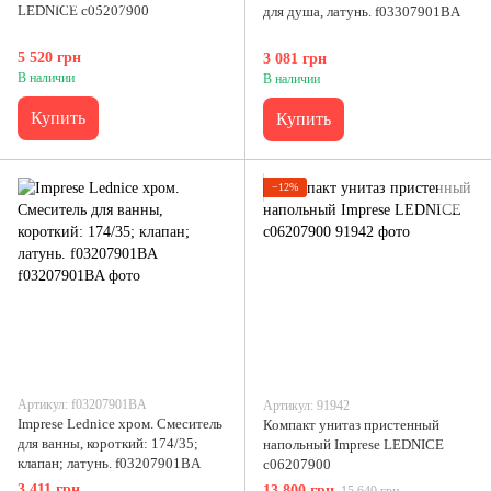
LEDNICE c05207900
для душа, латунь. f03307901BA
5 520 грн
3 081 грн
В наличии
В наличии
Купить
Купить
−12%
Артикул: f03207901BA
Артикул: 91942
Imprese Lednice хром. Смеситель
Компакт унитаз пристенный
для ванны, короткий: 174/35;
напольный Imprese LEDNICE
клапан; латунь. f03207901BA
c06207900
3 411 грн
13 800 грн