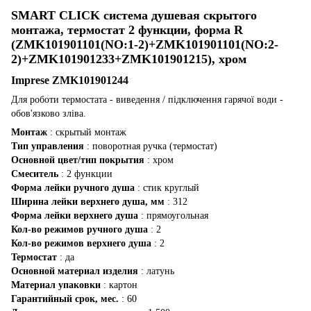
SMART CLICK система душевая скрытого
монтажа, термостат 2 функции, форма R
(ZMK101901101(NO:1-2)+ZMK101901101(NO:2-
2)+ZMK101901233+ZMK101901215), хром
Imprese ZMK101901244
Для роботи термостата - виведення / підключення гарячої води -
обов'язково зліва.
Монтаж
: скрытый монтаж
Тип управления
: поворотная ручка (термостат)
Основной цвет/тип покрытия
: хром
Смеситель
: 2 функции
Форма лейки ручного душа
: стик круглый
Ширина лейки верхнего душа, мм
: 312
Форма лейки верхнего душа
: прямоугольная
Кол-во режимов ручного душа
: 2
Кол-во режимов верхнего душа
: 2
Термостат
: да
Основной материал изделия
: латунь
Материал упаковки
: картон
Гарантийный срок, мес.
: 60