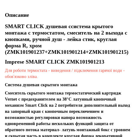
Описание
SMART CLICK душевая ссистема крытого
монтажа с термостатом, смеситель на 2 выхода с
кнопками, ручной душ - лейка стик, круглая
форма R, хром
(ZMK101901237+ZMK101901214+ZMK101901215)
Imprese SMART CLICK ZMK101901213
Для роботи термостата - виведення / підключення гарячої води -
обов'язково зліва.
Система душевая скрытого монтажа
Смеситель скрытого монтажа термостатический картридж
Vernet с предохранителем на 38°C латунный кнопочный
механизм Smart Click на 2 потребителя дополнительный выход
на запорный кран с кнопочным переключением и
возможностью регулировки напора возможность
одновременной работы нескольких функций защита от
обратного потока материал- латунь монтажный бокс с уровнем
и скрытая часть в комплекте круглая форма декоративной