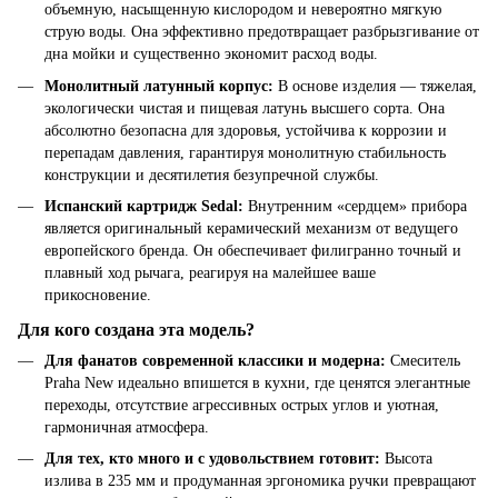
объемную, насыщенную кислородом и невероятно мягкую
струю воды. Она эффективно предотвращает разбрызгивание от
дна мойки и существенно экономит расход воды.
Монолитный латунный корпус:
В основе изделия — тяжелая,
экологически чистая и пищевая латунь высшего сорта. Она
абсолютно безопасна для здоровья, устойчива к коррозии и
перепадам давления, гарантируя монолитную стабильность
конструкции и десятилетия безупречной службы.
Испанский картридж Sedal:
Внутренним «сердцем» прибора
является оригинальный керамический механизм от ведущего
европейского бренда. Он обеспечивает филигранно точный и
плавный ход рычага, реагируя на малейшее ваше
прикосновение.
Для кого создана эта модель?
Для фанатов современной классики и модерна:
Смеситель
Praha New идеально впишется в кухни, где ценятся элегантные
переходы, отсутствие агрессивных острых углов и уютная,
гармоничная атмосфера.
Для тех, кто много и с удовольствием готовит:
Высота
излива в 235 мм и продуманная эргономика ручки превращают