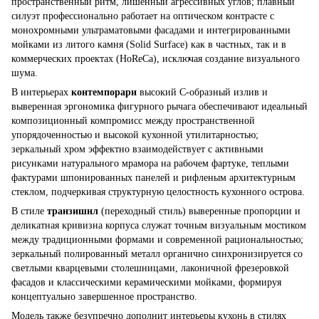
пространственный ритм, лишенный агрессивных углов; плавный
силуэт профессионально работает на оптическом контрасте с
монохромными ультраматовыми фасадами и интегрированными
мойками из литого камня (Solid Surface) как в частных, так и в
коммерческих проектах (HoReCa), исключая создание визуального
шума.
В интерьерах
контемпорари
высокий С-образный излив и
выверенная эргономика фигурного рычага обеспечивают идеальный
композиционный компромисс между пространственной
упорядоченностью и высокой кухонной утилитарностью;
зеркальный хром эффектно взаимодействует с активными
рисунками натурального мрамора на рабочем фартуке, теплыми
фактурами шпонированных панелей и рифленым архитектурным
стеклом, подчеркивая структурную целостность кухонного острова.
В стиле
транзишнл
(переходный стиль) выверенные пропорции и
деликатная кривизна корпуса служат точным визуальным мостиком
между традиционными формами и современной рациональностью;
зеркальный полированный металл органично синхронизируется со
светлыми кварцевыми столешницами, лаконичной фрезеровкой
фасадов и классическими керамическими мойками, формируя
концептуально завершенное пространство.
Модель также безупречно дополнит интерьеры кухонь в стилях