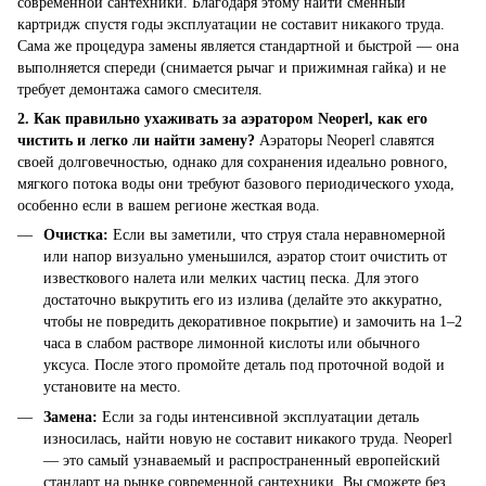
современной сантехники. Благодаря этому найти сменный
картридж спустя годы эксплуатации не составит никакого труда.
Сама же процедура замены является стандартной и быстрой — она
выполняется спереди (снимается рычаг и прижимная гайка) и не
требует демонтажа самого смесителя.
2. Как правильно ухаживать за аэратором Neoperl, как его
чистить и легко ли найти замену?
Аэраторы Neoperl славятся
своей долговечностью, однако для сохранения идеально ровного,
мягкого потока воды они требуют базового периодического ухода,
особенно если в вашем регионе жесткая вода.
Очистка:
Если вы заметили, что струя стала неравномерной
или напор визуально уменьшился, аэратор стоит очистить от
известкового налета или мелких частиц песка. Для этого
достаточно выкрутить его из излива (делайте это аккуратно,
чтобы не повредить декоративное покрытие) и замочить на 1–2
часа в слабом растворе лимонной кислоты или обычного
уксуса. После этого промойте деталь под проточной водой и
установите на место.
Замена:
Если за годы интенсивной эксплуатации деталь
износилась, найти новую не составит никакого труда. Neoperl
— это самый узнаваемый и распространенный европейский
стандарт на рынке современной сантехники. Вы сможете без