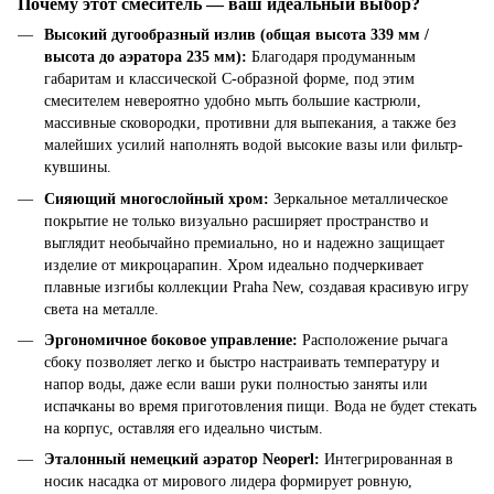
Почему этот смеситель — ваш идеальный выбор?
Высокий дугообразный излив (общая высота 339 мм /
высота до аэратора 235 мм):
Благодаря продуманным
габаритам и классической С-образной форме, под этим
смесителем невероятно удобно мыть большие кастрюли,
массивные сковородки, противни для выпекания, а также без
малейших усилий наполнять водой высокие вазы или фильтр-
кувшины.
Сияющий многослойный хром:
Зеркальное металлическое
покрытие не только визуально расширяет пространство и
выглядит необычайно премиально, но и надежно защищает
изделие от микроцарапин. Хром идеально подчеркивает
плавные изгибы коллекции Praha New, создавая красивую игру
света на металле.
Эргономичное боковое управление:
Расположение рычага
сбоку позволяет легко и быстро настраивать температуру и
напор воды, даже если ваши руки полностью заняты или
испачканы во время приготовления пищи. Вода не будет стекать
на корпус, оставляя его идеально чистым.
Эталонный немецкий аэратор Neoperl:
Интегрированная в
носик насадка от мирового лидера формирует ровную,