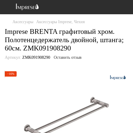
Аксессуары
Аксессуары Imprese, Чехия
Imprese BRENTA графитовый хром.
Полотенцедержатель двойной, штанга;
60см. ZMK091908290
Артикул:
ZMK091908290
Оставить отзыв
−16%