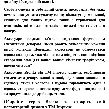
дизайну і бездоганній якості.
Серія включає в себе цілий спектр аксесуарів, без яких
неможливо уявити сучасну ванну кімнату: це мильниці,
склянки для зубних щіток, гачки і утримувачі для
рушників, щітки для унітазів і тримачі для туалетного
паперу.
Аксесуари поєднані м’якою округлою формою та
елегантним декором, який робить унікальним кожний
виріб колекції. Поверхня аксесуарів не обмежується
одним кольором, тож тільки вам обирати, який відтінок
створений саме для вашої ванної кімнати: графіт хром,
нікель чи хром?
Аксесуари Brenta від ТМ Imprese стануть особливими
елементами декору вашої ванної, адже вони виконані в
єдиному стилі і кольорі, і чудово гармонують один з
одним, створюючи неповторну атмосферу вишуканості
та продуманого до дрібниць стилю.
Обирайте серію Brenta та створіть свій
неповторний дизайн з ТМ Imprese.