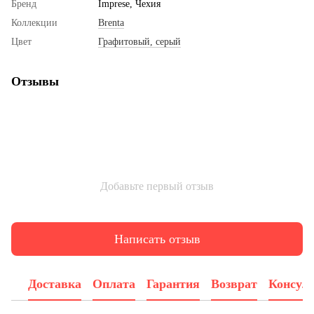
Бренд
Imprese, Чехия
Коллекции
Brenta
Цвет
Графитовый, серый
Отзывы
Добавьте первый отзыв
Написать отзыв
Доставка
Оплата
Гарантия
Возврат
Консул