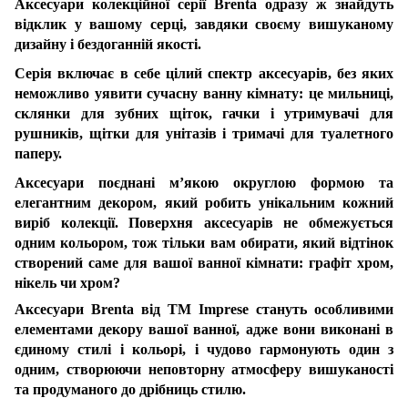
Аксесуари колекційної серії Brenta одразу ж знайдуть
відклик у вашому серці, завдяки своєму вишуканому
дизайну і бездоганній якості.
Серія включає в себе цілий спектр аксесуарів, без яких
неможливо уявити сучасну ванну кімнату: це мильниці,
склянки для зубних щіток, гачки і утримувачі для
рушників, щітки для унітазів і тримачі для туалетного
паперу.
Аксесуари поєднані м’якою округлою формою та
елегантним декором, який робить унікальним кожний
виріб колекції. Поверхня аксесуарів не обмежується
одним кольором, тож тільки вам обирати, який відтінок
створений саме для вашої ванної кімнати: графіт хром,
нікель чи хром?
Аксесуари Brenta від ТМ Imprese стануть особливими
елементами декору вашої ванної, адже вони виконані в
єдиному стилі і кольорі, і чудово гармонують один з
одним, створюючи неповторну атмосферу вишуканості
та продуманого до дрібниць стилю.