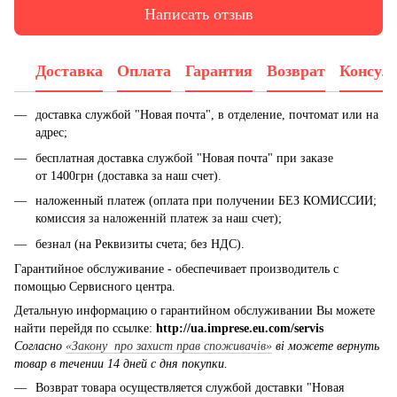
Написать отзыв
Доставка
Оплата
Гарантия
Возврат
Консул
доставка службой "Новая почта", в отделение, почтомат или на
адрес;
бесплатная доставка службой "Новая почта" при заказе
от 1400грн (доставка за наш счет).
наложенный платеж (оплата при получении БЕЗ КОМИССИИ;
комиссия за наложенній платеж за наш счет);
безнал (на Реквизиты счета; без НДС).
Гарантийное обслуживание - обеспечивает производитель с
помощью Сервисного центра.
Детальную информацию о гарантийном обслуживании Вы можете
найти перейдя по ссылке:
http://ua.imprese.eu.com/servis
Согласно
«Закону про захист прав споживачів»
ві можете вернуть
товар в течении 14 дней с дня покупки.
Возврат товара осуществляется службой доставки "Новая