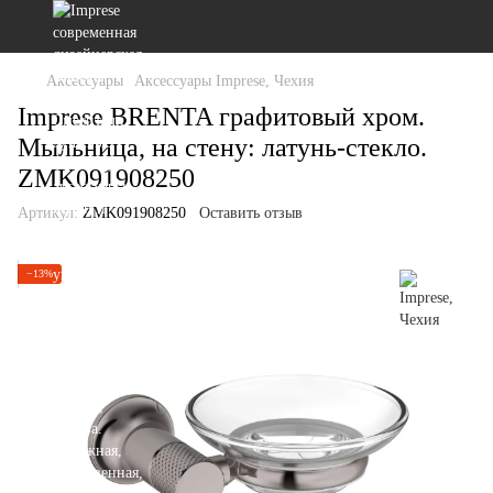
Аксессуары
Аксессуары Imprese, Чехия
Imprese BRENTA графитовый хром.
Мыльница, на стену: латунь-стекло.
ZMK091908250
Артикул:
ZMK091908250
Оставить отзыв
−13%