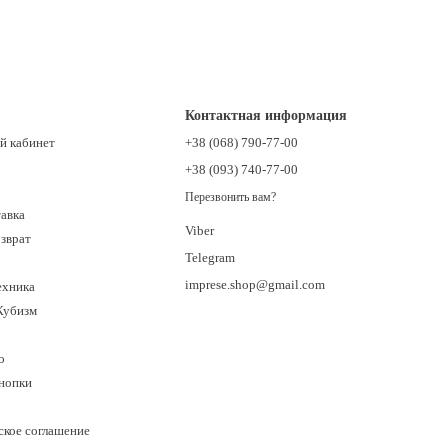
Контактная информация
й кабинет
+38 (068) 790-77-00
+38 (093) 740-77-00
Перезвонить вам?
тавка
Viber
озврат
Telegram
imprese.shop@gmail.com
ехника
Кубизм
о
кнопки
ское соглашение