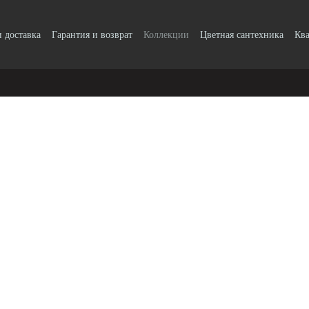
и доставка
Гарантия и возврат
Коллекции
Цветная сантехника
Ква
k, кнопки
Блог
Пользовательское соглашение