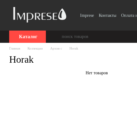
Перейти к основному контенту
Imprese
Контакты
Оплата 
Винтаж, Ретро
Smart Clic
Каталог
Главная
Коллекции
Архив c
Horak
Horak
Нет товаров