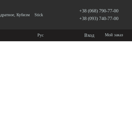
+38 (068) 790-77-00
дратное, Кубизм
Stick
+38 (093) 740-77-00
Вход
Мой заказ
Рус