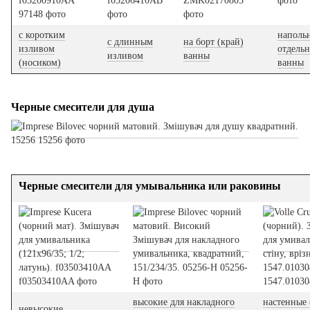
с коротким
наполь
с длинным
на борт (край)
изливом
отдель
изливом
ванны
(носиком)
ванны
Черные смесители для душа
Черные смесители для умывальника или раковины
высокие для накладного
настенные
невысокие