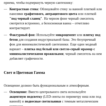
приема, чтобы подчеркнуть черную сантехнику:
Контрастная стена:
Облицовайте стену за ванной плиткой или
панелями
графитового, антрацитового цвета
или плиткой
"под черный сланец"
. На черном фоне черный смеситель
смотрится встроенно, а белоснежная ванна – отчетливо
контрастирует.
Фактурный фон:
Используйте
микроцемент
или
плитку под
бетон
для создания индустриальной базы. Это безупречный
фон для минималистической сантехники. Еще один модный
вариант –
плитка под белый или светло-серый мрамор с
минималистическими прожилками
; черный смеситель на нем
добавляет графичности.
Свет и Цветовая Гамма
Освещение должно быть функциональным и атмосферным.
Освещение:
Вместо центрального света используйте
акцентную подсветку
(LED-ленты по периметру ниш или под
ванной) и
подвесные светильники
с темным металлическим