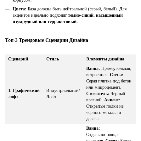
корпусом.
Цвета:
База должна быть нейтральной (серый, белый). Для
акцентов идеально подходят
темно-синий, насыщенный
изумрудный или терракотовый.
Топ-3 Трендовые Сценарии Дизайна
Сценарий
Стиль
Элементы дизайна
Ванна:
Прямоугольная,
встроенная.
Стена:
Серая плитка под бетон
или микроцемент.
1. Графический
Индустриальный/
Смеситель:
Черный
лофт
Лофт
врезной.
Акцент:
Открытые полки из
черного металла и
дерева.
Ванна:
Отдельностоящая
овальная.
Стена:
Белая