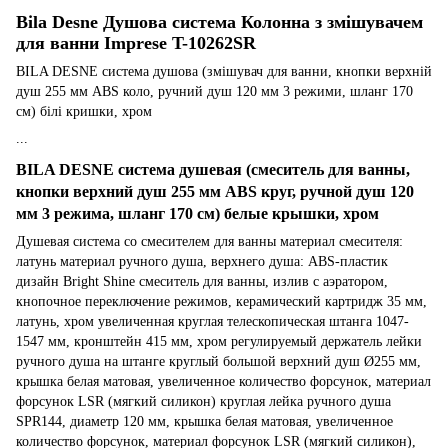
Bila Desne Душова система Колонна з змішувачем
для ванни Imprese T-10262SR
BILA DESNE система душова (змішувач для ванни, кнопки верхній
душ 255 мм ABS коло, ручний душ 120 мм 3 режими, шланг 170
см) білі кришки, хром
...
BILA DESNE система душевая (смеситель для ванны,
кнопки верхний душ 255 мм ABS круг, ручной душ 120
мм 3 режима, шланг 170 см) белые крышки, хром
Душевая система со смесителем для ванны материал смесителя:
латунь материал ручного душа, верхнего душа: ABS-пластик
дизайн Bright Shine смеситель для ванны, излив с аэратором,
кнопочное переключение режимов, керамический картридж 35 мм,
латунь, хром увеличенная круглая телескопическая штанга 1047-
1547 мм, кронштейн 415 мм, хром регулируемый держатель лейки
ручного душа на штанге круглый большой верхний душ Ø255 мм,
крышка белая матовая, увеличенное количество форсунок, материал
форсунок LSR (мягкий силикон) круглая лейка ручного душа
SPR144, диаметр 120 мм, крышка белая матовая, увеличенное
количество форсунок, материал форсунок LSR (мягкий силикон),