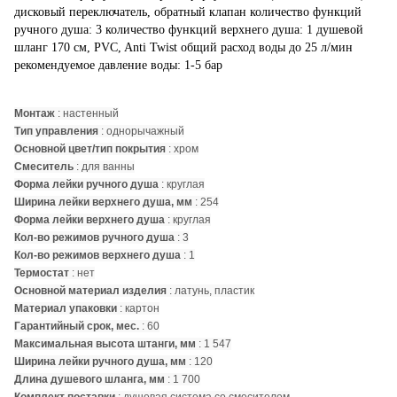
дисковый переключатель, обратный клапан количество функций
ручного душа: 3 количество функций верхнего душа: 1 душевой
шланг 170 см, PVC, Anti Twist общий расход воды до 25 л/мин
рекомендуемое давление воды: 1-5 бар
Монтаж
: настенный
Тип управления
: однорычажный
Основной цвет/тип покрытия
: хром
Смеситель
: для ванны
Форма лейки ручного душа
: круглая
Ширина лейки верхнего душа, мм
: 254
Форма лейки верхнего душа
: круглая
Кол-во режимов ручного душа
: 3
Кол-во режимов верхнего душа
: 1
Термостат
: нет
Основной материал изделия
: латунь, пластик
Материал упаковки
: картон
Гарантийный срок, мес.
: 60
Максимальная высота штанги, мм
: 1 547
Ширина лейки ручного душа, мм
: 120
Длина душевого шланга, мм
: 1 700
Комплект поставки
: душевая система со смесителем