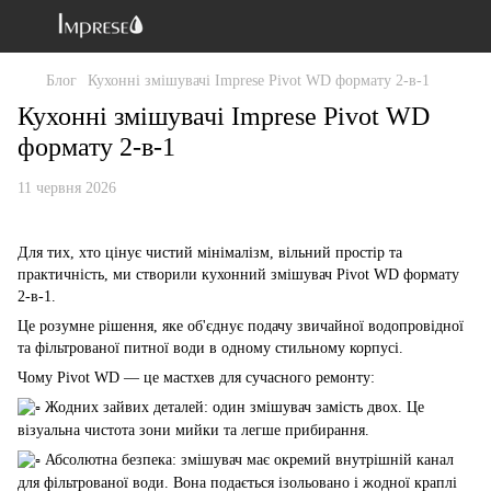
Блог
Кухонні змішувачі Imprese Pivot WD формату 2-в-1
Кухонні змішувачі Imprese Pivot WD
формату 2-в-1
11 червня 2026
Для тих, хто цінує чистий мінімалізм, вільний простір та
практичність, ми створили кухонний змішувач Pivot WD формату
2-в-1.
Це розумне рішення, яке об'єднує подачу звичайної водопровідної
та фільтрованої питної води в одному стильному корпусі.
Чому Pivot WD — це мастхев для сучасного ремонту:
Жодних зайвих деталей: один змішувач замість двох. Це
візуальна чистота зони мийки та легше прибирання.
Абсолютна безпека: змішувач має окремий внутрішній канал
для фільтрованої води. Вона подається ізольовано і жодної краплі