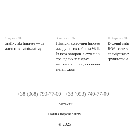
7 червня 2026
3 квітня 2026
10 березня 20
Grafiky від Imprese — це
Підвісні аксесуари Imprese
Кухонні зміш
мистецтво мінімалізму
для душових кабін та Walk
BOA - естети
In перегодорок, в сучасних
преміумклас
трендових кольорах
зручність на
матовий чорний, збройний
метал, хром
+38 (068) 790-77-00
+38 (093) 740-77-00
Контакти
Повна версія сайту
© 2026