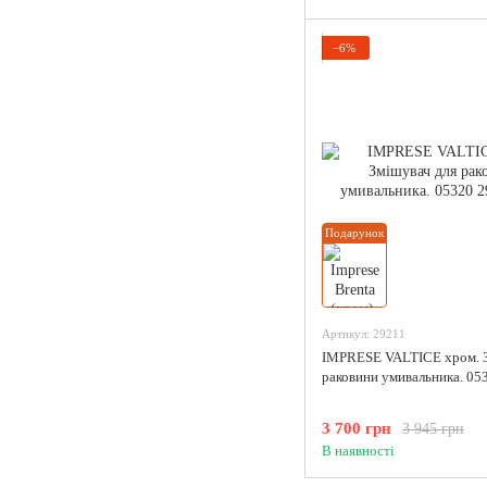
−6%
Подарунок
Артикул: 29211
IMPRESE VALTICE хром. З
раковини умивальника. 05
3 700 грн
3 945 грн
В наявності