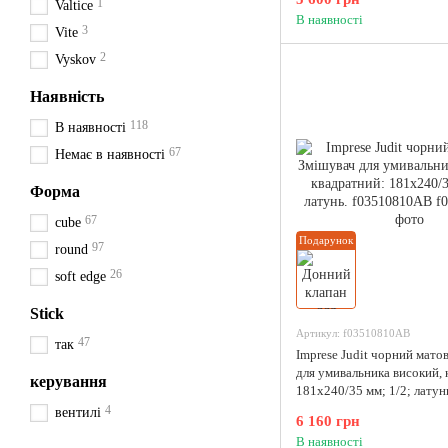
1
Valtice
В наявності
3
Vite
2
Vyskov
Наявність
118
В наявності
67
Немає в наявності
Форма
67
cube
Подарунок
97
round
26
soft edge
Stick
Артикул: f03510810AB
47
так
Imprese Judit чорний мато
для умивальника високий, 
керування
181x240/35 мм; 1/2; латун
f03510810AB
4
вентилі
6 160 грн
В наявності