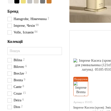
Бренд
2
Hansgrohe, Німеччина
99
Imprese, Чехія
84
Volle, Іспанія
Колекції
2
Bilina
6
Bilovec
3
Breclav
Подарунок
9
Brenta
8
Cante
15
Cruze
6
Deira
Артикул: 05105
2
Dios
Imprese Kucera (хром). Зм