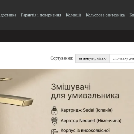
 доставка
Гарантія і повернення
Колекції
Кольорова сантехніка
Кв
k, кнопки
Блог
Угода користувача
за популярністю
спочатку д
Сортування: