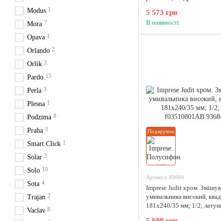
1
Modus
5 573 грн
В наявності
7
Mora
1
Opava
2
Orlando
3
Orlik
15
Pardo
3
Perla
1
Plesna
8
Podzima
3
Praha
Подарунок
1
Smart Click
3
Solar
10
Solo
Артикул: 93684
4
Sota
Imprese Judit хром. Змішув
2
умивальника високий, ква
Trajan
181x240/35 мм; 1/2; латун
8
Vaclav
f03510801AB
5 600 грн