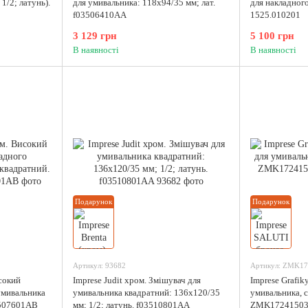
1/2; латунь).
для умивальника: 118x94/35 мм; лат.
для накладног
f03506410AA
1525.010201
3 129 грн
5 100 грн
В наявності
В наявності
Подарунок
Подарунок
Артикул: 93682
Артикул: ZMK17
сокий
Imprese Judit хром. Змішувач для
Imprese Grafik
умивальника
умивальника квадратний: 136x120/35
умивальника, с
3507601AB
мм; 1/2; латунь. f03510801AA
ZMK17241503