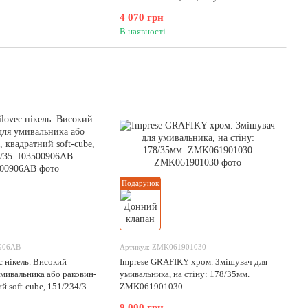
f03510810AA
4 070 грн
В наявності
Подарунок
0906AB
Артикул: ZMK061901030
c нікель. Високий
Imprese GRAFIKY хром. Змішувач для
умивальника або раковин-
умивальника, на стіну: 178/35мм.
й soft-cube, 151/234/35.
ZMK061901030
9 000 грн