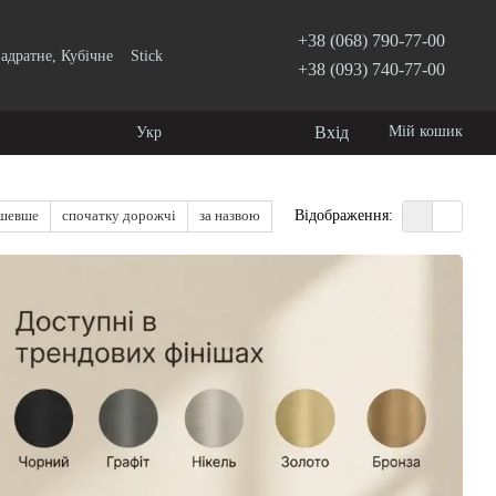
+38 (068) 790-77-00
адратне, Кубічне
Stick
+38 (093) 740-77-00
Вхід
Мій кошик
Укр
ешевше
спочатку дорожчі
за назвою
Відображення: