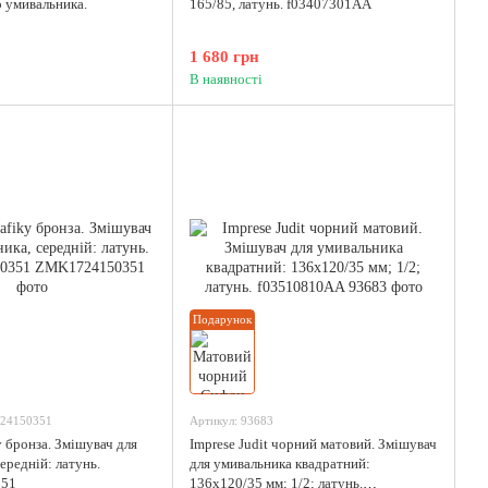
о умивальника.
165/85, латунь. f03407301AA
1 680 грн
В наявності
Подарунок
24150351
Артикул: 93683
y бронза. Змішувач для
Imprese Judit чорний матовий. Змішувач
ередній: латунь.
для умивальника квадратний:
51
136x120/35 мм; 1/2; латунь.