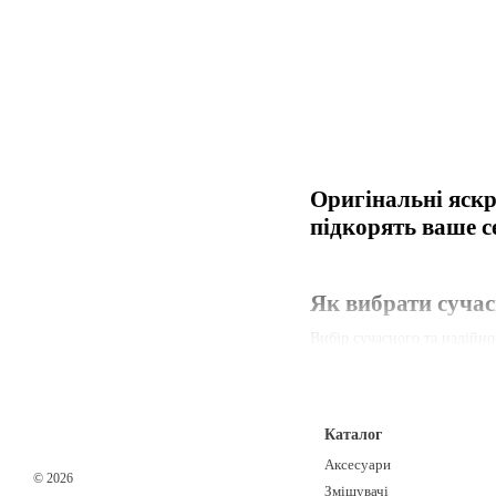
Оригінальні яскр
підкорять ваше с
Як вибрати суча
Вибір сучасного та надійно
спосіб монтажу.
1. Визначте тип змішу
Існує кілька основних типі
Каталог
Аксесуари
Одноважільні змішувачі: У
© 2026
Змішувачі
Двовентильні змішувачі: К