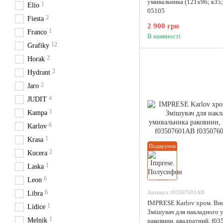
умивальника (121x96; к35; 
1
Elio
05105
2
Fiesta
2 900 грн
1
Franco
В наявності
12
Grafiky
2
Horak
2
Hydrant
2
Jaro
4
JUDIT
1
Kampa
6
Karlov
1
Krasa
Подарунок
2
Kucera
1
Laska
6
Leon
6
Артикул: f03507601AB
Libra
IMPRESE Karlov хром. Ви
1
Lidice
Змішувач для накладного 
1
Melnik
раковини, квадратний. f0