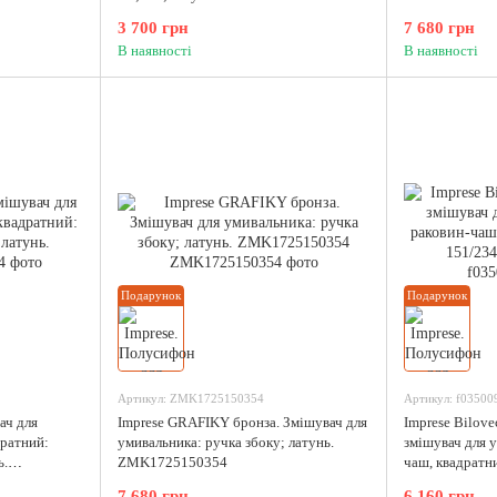
3 700 грн
7 680 грн
В наявності
В наявності
Подарунок
Подарунок
Артикул: ZMK1725150354
Артикул: f0350
ач для
Imprese GRAFIKY бронза. Змішувач для
Imprese Bilove
дратний:
умивальника: ручка збоку; латунь.
змішувач для 
ь.
ZMK1725150354
чаш, квадратни
f03500906AB
7 680 грн
6 160 грн