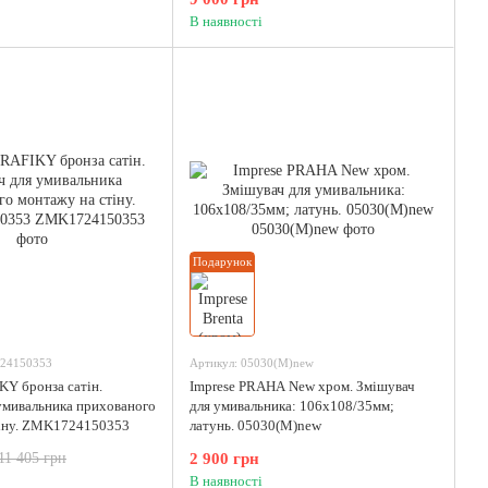
В наявності
Подарунок
24150353
Артикул: 05030(M)new
KY бронза сатін.
Imprese PRAHA New хром. Змішувач
умивальника прихованого
для умивальника: 106x108/35мм;
тіну. ZMK1724150353
латунь. 05030(M)new
2 900 грн
11 405 грн
В наявності