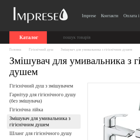
Перейти до основного контенту
Imprese
Контакти
Оплата і
Вінтаж, Ретро
Smart Clic
Каталог
Головна
Гігієнічний душ
Змішувач для умивальника з гігієнічним душем
Змішувач для умивальника з г
душем
Гігієнічний душ з змішувачем
Гарнітур для гігієнічного душу
(без змішувача)
Гігієнічна лійка
Змішувач для умивальника з
гігієнічним душем
Шланг для гігієнічного душу