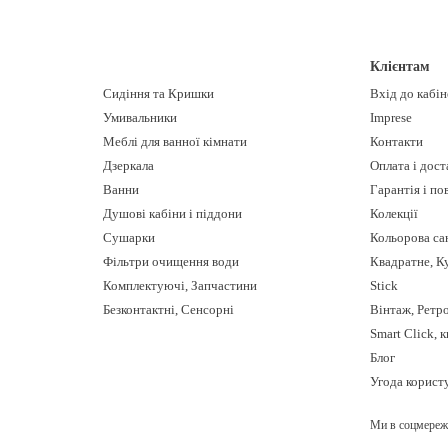
н бути гігієнічний душ від унітаза?
Клієнтам
Сидіння та Кришки
Вхід до кабі
ань
від
гігієнічного душа
до
унітаза
20-30 см. Максимально зручно кори
Умивальники
Imprese
Меблі для ванної кімнати
Контакти
Дзеркала
Оплата і дост
Ванни
Гарантія і п
 бути навколо унітаза?
Душові кабіни і піддони
Колекції
ітаза до стіни
— 25 см. В ідеалі
унітаз
располагають в 35–45 см від будь-
Сушарки
Кольорова са
Фільтри очищення води
Квадратне, К
Комплектуючі, Запчастини
Stick
Безконтактні, Сенсорні
Вінтаж, Ретр
87907700 - підбірати гігієнічний душ
Smart Click, 
Блог
Угода корист
Ми в соцмереж