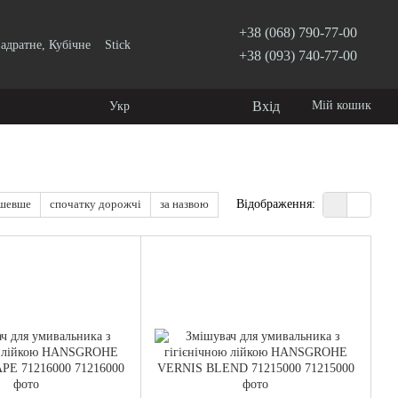
+38 (068) 790-77-00
адратне, Кубічне
Stick
+38 (093) 740-77-00
Вхід
Мій кошик
Укр
ешевше
спочатку дорожчі
за назвою
Відображення: