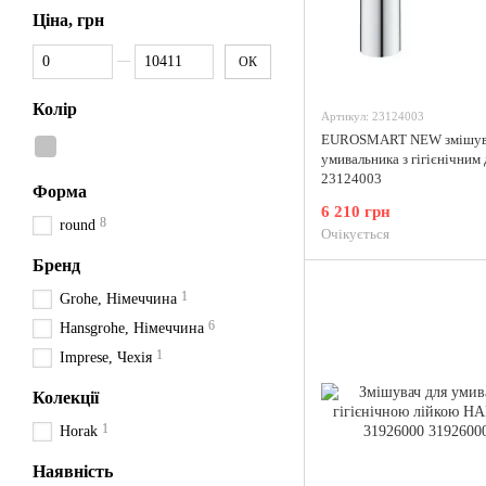
Ціна, грн
Від Ціна, грн
До Ціна, грн
ОК
Колір
Артикул: 23124003
EUROSMART NEW змішува
умивальника з гігієнічним
23124003
Форма
6 210 грн
8
round
Очікується
Бренд
1
Grohe, Німеччина
6
Hansgrohe, Німеччина
1
Imprese, Чехія
Колекції
1
Horak
Наявність