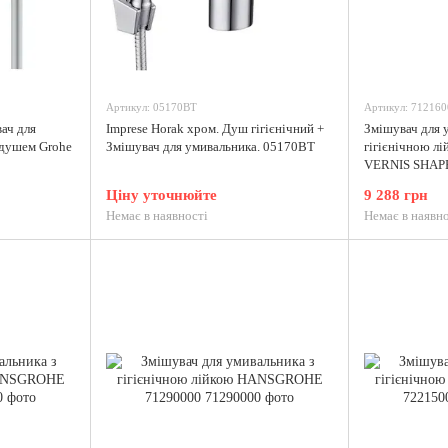
Артикул: 05170BT
Артикул: 712160
ч для
Imprese Horak хром. Душ гігієнічний +
Змішувач для 
 душем Grohe
Змішувач для умивальника. 05170BT
гігієнічною 
VERNIS SHAP
Ціну уточнюйте
9 288 грн
Немає в наявності
Немає в наявно