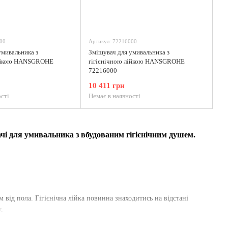
00
Артикул: 72216000
умивальника з
Змішувач для умивальника з
лійкою HANSGROHE
гігієнічною лійкою HANSGROHE
72216000
10 411 грн
сті
Немає в наявності
чі для умивальника з вбудованим гігієнічним душем.
 від пола. Гігієнічна лійка повинна знаходитись на відстані
.