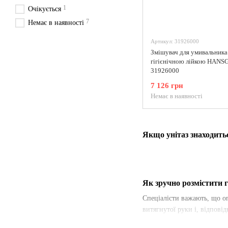
1
Очікується
7
Немає в наявності
Артикул: 31926000
Змішувач для умивальника
гігієнічною лійкою HAN
31926000
7 126 грн
Немає в наявності
Якщо унітаз знаходить
Як зручно розмістити г
Спеціалісти важають, що о
витягнутої руки і, відповід