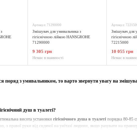
Артикул: 71290000
Артикул: 722150
 з
Змішувач для умивальника з
Змішувач для 
SGROHE
гігієнічною лійкою HANSGROHE
гігієнічною 
71290000
72215000
9 305 грн
10 055 грн
Немає в наявності
Немає в наявно
ся поряд з умивальником, то варто звернути увагу на змішува
ігієнічний душ в туалеті?
птимальна висота установки
гігієнічного
душа в
туалеті
порядка 80-85 см
но, з правої руки від сидячої на унітазі людини, якщо рахувати на правшу