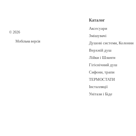
На якій відстані повине
30 см
Каталог
Гігієнічний душ
Аксесуари
© 2026
Найбільш комфортна
відст
Змішувачі
стіні в полуметрі від кута.
Мобільна версія
Душові системи, Колонни
Верхній душ
Лійки і Шланги
Скільки місця повинно
Гігієнічний душ
Мінімальна відстань
від ун
Сифони, трапи
використовувати.
ТЕРМОСТАТИ
Інсталляції
Унітази і Біде
viber telegram 06