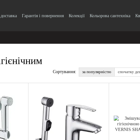
 доставка
Гарантія і повернення
Колекції
Кольорова сантехніка
Кв
k, кнопки
Блог
Угода користувача
ігієнічним
за популярністю
спочатку д
Сортування: