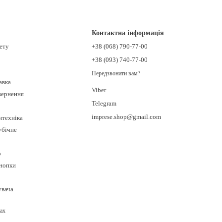
Контактна інформація
нету
+38 (068) 790-77-00
стуватися
гігієнічним душем
, якщо розмістити його на боковій
+38 (093) 740-77-00
Передзвонити вам?
авка
Viber
овернення
Telegram
яких меблі, раковини або стіни — так його буде зручніше
imprese.shop@gmail.com
нтехніка
убічне
о
кнопки
увача
ах