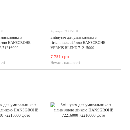
00
Артикул: 71215000
умивальника з
Змішувач для умивальника з
лійкою HANSGROHE
гігієнічною лійкою HANSGROHE
E 71216000
VERNIS BLEND 71215000
7 751 грн
сті
Немає в наявності