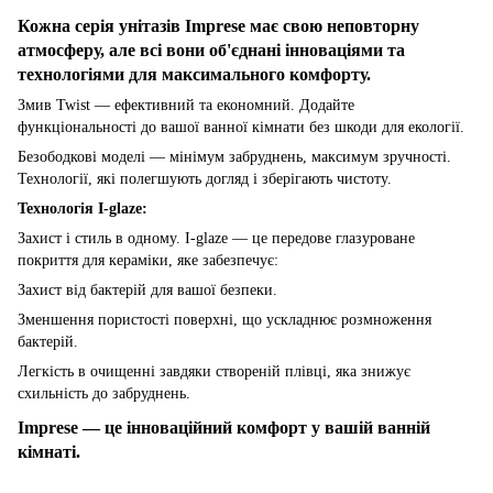
Кожна серія унітазів Imprese має свою неповторну
атмосферу, але всі вони об'єднані інноваціями та
технологіями для максимального комфорту.
Змив Twist — ефективний та економний. Додайте
функціональності до вашої ванної кімнати без шкоди для екології.
Безободкові моделі — мінімум забруднень, максимум зручності.
Технології, які полегшують догляд і зберігають чистоту.
Технологія I-glaze:
Захист і стиль в одному. I-glaze — це передове глазуроване
покриття для кераміки, яке забезпечує:
Захист від бактерій для вашої безпеки.
Зменшення пористості поверхні, що ускладнює розмноження
бактерій.
Легкість в очищенні завдяки створеній плівці, яка знижує
схильність до забруднень.
Imprese — це інноваційний комфорт у вашій ванній
кімнаті.