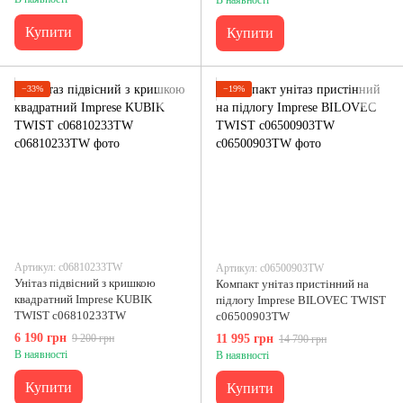
Купити
Купити
−33%
−19%
Артикул: c06810233TW
Артикул: с06500903TW
Унітаз підвісний з кришкою
Компакт унітаз пристінний на
квадратний Imprese KUBIK
підлогу Imprese BILOVEC TWIST
TWIST c06810233TW
с06500903TW
6 190 грн
9 200 грн
11 995 грн
14 790 грн
В наявності
В наявності
Купити
Купити