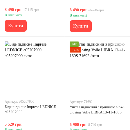
8 490 грн
17 115 грн
8 490 грн
15 735 грн
В наявності
В наявності
Купити
Купити
ХІТ
−21%
Артикул: c05207900
Артикул: 71692
Біде підвісне Imprese LEDNICE
Унітаз підвісний з кришкою slow-
c05207900
closing Volle LIBRA 13-41-160S
5 520 грн
6 900 грн
8 740 грн
В наявності
В наявності