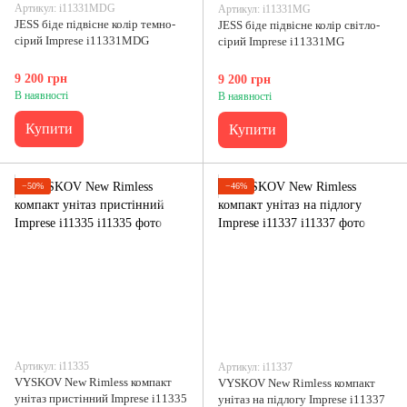
Артикул: i11331MDG
Артикул: i11331MG
JESS біде підвісне колір темно-
JESS біде підвісне колір світло-
сірий Imprese i11331MDG
сірий Imprese i11331MG
9 200 грн
9 200 грн
В наявності
В наявності
Купити
Купити
−50%
−46%
Артикул: i11335
Артикул: i11337
VYSKOV New Rimless компакт
VYSKOV New Rimless компакт
унітаз пристінний Imprese i11335
унітаз на підлогу Imprese i11337