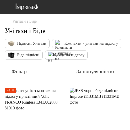
Унітази і Біде
Унітази і Біде
Підвісні Унітази
Компакти - унітази на підлогу
Біде підвісні
Біде на підлогу
Фільтр
За популярністю
−31%