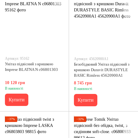
Артикул: 95162
Артикул: 45620900A1
Унітаз підвісний з кришкою
Безобідковий Унітаз підвісний з
Imprese BLATNA N c06801303
кришкою Duravit DURASTYLE
BASIC Rimless 45620900A1
10 120 грн
8 745 грн
В наявності
В наявності
Купити
Купити
−37%
−32%