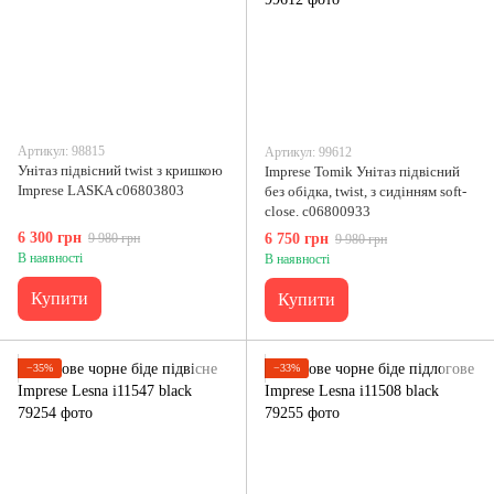
Артикул: 98815
Артикул: 99612
Унітаз підвісний twist з кришкою
Imprese Tomik Унітаз підвісний
Imprese LASKA c06803803
без обідка, twist, з сидінням soft-
close. с06800933
6 300 грн
9 980 грн
6 750 грн
9 980 грн
В наявності
В наявності
Купити
Купити
−35%
−33%