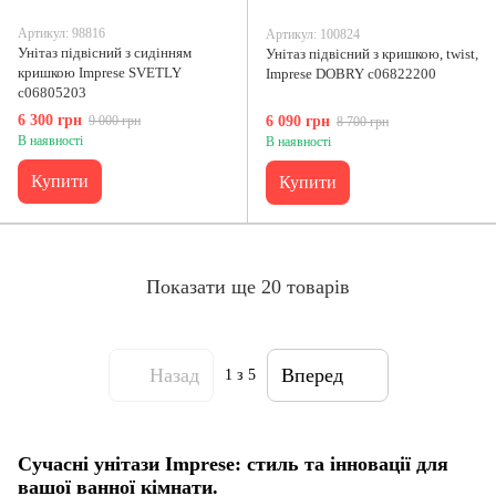
Артикул: 98816
Артикул: 100824
Унітаз підвісний з сидінням
Унітаз підвісний з кришкою, twist,
кришкою Imprese SVETLY
Imprese DOBRY c06822200
c06805203
6 300 грн
9 000 грн
6 090 грн
8 700 грн
В наявності
В наявності
Купити
Купити
Показати ще 20 товарів
Назад
Вперед
1
з 5
Сучасні унітази Imprese: стиль та інновації для
вашої ванної кімнати.