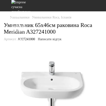
Умивальники
Умивальники Roca, Іспанія
Умивальник 65х46см раковина Roca
Meridian A327241000
Артикул:
A327241000
Написати відгук