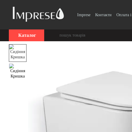
Перейти до основного контенту
Imprese
Контакти
Оплата і
Вінтаж, Ретро
Smart Clic
Каталог