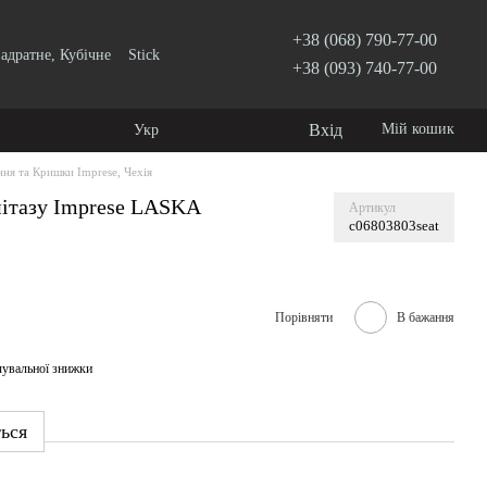
+38 (068) 790-77-00
адратне, Кубічне
Stick
+38 (093) 740-77-00
Вхід
Мій кошик
Укр
ння та Кришки Imprese, Чехія
ітазу Imprese LASKA
Артикул
c06803803seat
Порівняти
В бажання
чувальної знижки
ться