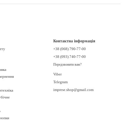
Контактна інформація
нету
+38 (068) 790-77-00
+38 (093) 740-77-00
Передзвонити вам?
авка
Viber
овернення
Telegram
imprese.shop@gmail.com
нтехніка
убічне
о
кнопки