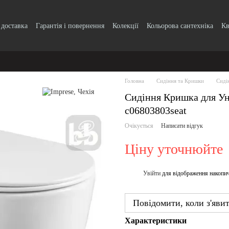
 доставка
Гарантія і повернення
Колекції
Кольорова сантехніка
Кв
k, кнопки
Блог
Угода користувача
Головна
Сидіння та Кришки
Сиді
Сидіння Кришка для Ун
c06803803seat
Очікується
Написати відгук
Ціну уточнюйте
Увійти
для відображення накопи
%
Повідомити, коли з'яви
Характеристики