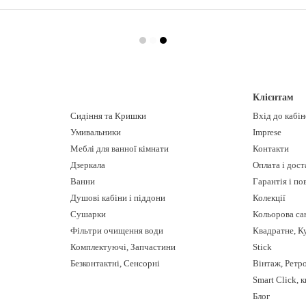
Клієнтам
Сидіння та Кришки
Вхід до кабі
Умивальники
Imprese
Меблі для ванної кімнати
Контакти
Дзеркала
Оплата і дост
Ванни
Гарантія і п
Душові кабіни і піддони
Колекції
Сушарки
Кольорова са
Фільтри очищення води
Квадратне, К
Комплектуючі, Запчастини
Stick
Безконтактні, Сенсорні
Вінтаж, Ретр
Smart Click, 
Блог