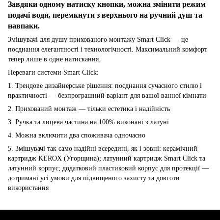
Завдяки одному натиску кнопки, можна змінити режим
подачі води, перемкнути з верхнього на ручний душ та
навпаки.
Змішувачі для душу прихованого монтажу Smart Click — це
поєднання елегантності і технологічності. Максимальний комфорт
тепер лише в одне натискання.
Переваги системи Smart Click:
1. Трендове дизайнерське рішення: поєднання сучасного стилю і
практичності — безпрограшний варіант для вашої ванної кімнати
2. Прихований монтаж — тільки естетика і надійність
3. Ручка та лицева частина на 100% виконані з латуні
4. Можна включити два споживача одночасно
5. Змішувачі так само надійні всередині, як і зовні: керамічний
картридж KEROX (Угорщина); латунний картридж Smart Click та
латунний корпус; додатковий пластиковий корпус для протекції —
дотримані усі умови для підвищеного захисту та довготи
використання