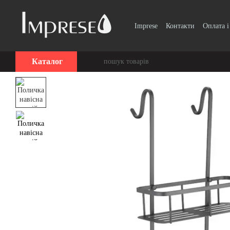
Перейти до основного контенту
Imprese
Контакти
Оплата і
Вінтаж, Ретро
Smart Clic
Каталог