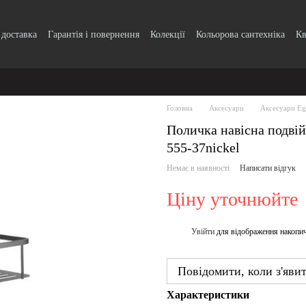
 доставка
Гарантія і повернення
Колекції
Кольорова сантехніка
Кв
k, кнопки
Блог
Угода користувача
Головна
Аксесуари
Аксесуари Eg
Поличка навісна подвій
555-37nickel
Немає в наявності
Написати відгук
Ціну уточнюйте
Увійти
для відображення накопи
%
Повідомити, коли з'яви
Характеристики