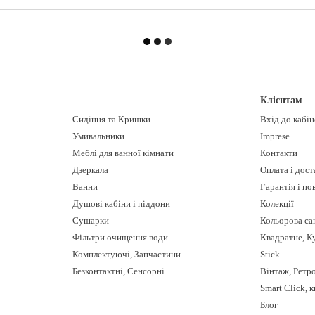
Клієнтам
Сидіння та Кришки
Вхід до кабі
Умивальники
Imprese
Меблі для ванної кімнати
Контакти
Дзеркала
Оплата і дост
Ванни
Гарантія і п
Душові кабіни і піддони
Колекції
Сушарки
Кольорова са
Фільтри очищення води
Квадратне, К
Комплектуючі, Запчастини
Stick
Безконтактні, Сенсорні
Вінтаж, Ретр
Smart Click, 
Блог