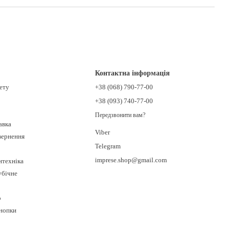
Контактна інформація
нету
+38 (068) 790-77-00
+38 (093) 740-77-00
Передзвонити вам?
авка
Viber
овернення
Telegram
imprese.shop@gmail.com
нтехніка
убічне
о
кнопки