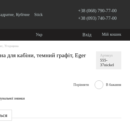
+38 (068) 790-77-00
адратне, Кубічне
Stick
+38 (093) 740-77-00
Вхід
Мій кошик
Укр
er, Угорщина
на для кабіни, темний графіт, Eger
Артикул
555-
37nickel
Порівняти
В бажання
чувальної знижки
ться