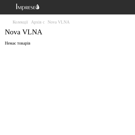
Колекції
Архів c
Nova VLNA
Nova VLNA
Немає товарів