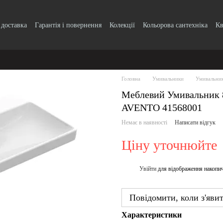
 доставка
Гарантія і повернення
Колекції
Кольорова сантехніка
Кв
k, кнопки
Блог
Угода користувача
Головна
Умивальники
Умивальник
Меблевий Умивальник 
AVENTO 41568001
Немає в наявності
Написати відгук
Ціну уточнюйте
Увійти
для відображення накопи
%
Повідомити, коли з'яви
Характеристики