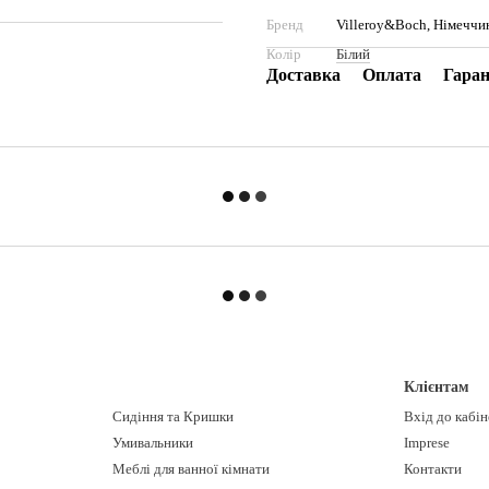
Бренд
Villeroy&Boch, Німеччи
Колір
Білий
Доставка
Оплата
Гаран
Клієнтам
Сидіння та Кришки
Вхід до кабі
Умивальники
Imprese
Меблі для ванної кімнати
Контакти