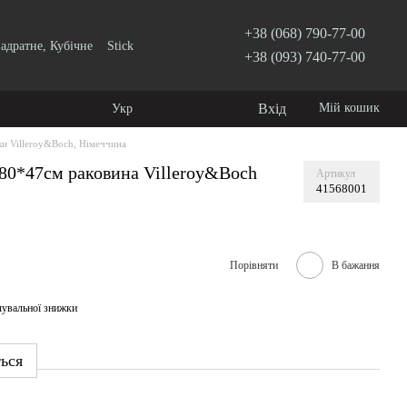
+38 (068) 790-77-00
адратне, Кубічне
Stick
+38 (093) 740-77-00
Вхід
Мій кошик
Укр
и Villeroy&Boch, Німеччина
80*47см раковина Villeroy&Boch
Артикул
41568001
Порівняти
В бажання
чувальної знижки
ться