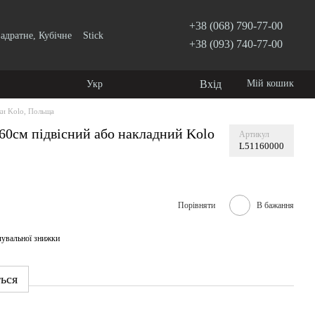
+38 (068) 790-77-00
адратне, Кубічне
Stick
+38 (093) 740-77-00
Вхід
Мій кошик
Укр
и Kolo, Польща
0см підвісний або накладний Kolo
Артикул
L51160000
Порівняти
В бажання
чувальної знижки
ться