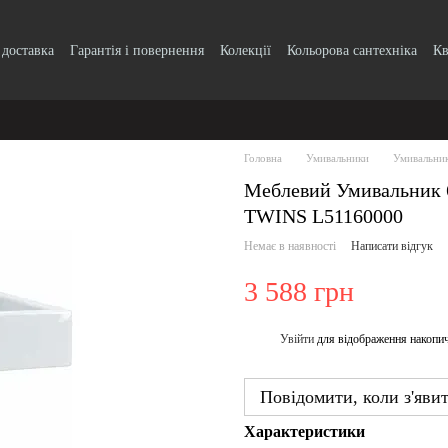
 доставка
Гарантія і повернення
Колекції
Кольорова сантехніка
Кв
k, кнопки
Блог
Угода користувача
Головна
Умивальники
Умивальник
Меблевий Умивальник 6
TWINS L51160000
Немає в наявності
Написати відгук
3 588 грн
Увійти
для відображення накопи
%
Повідомити, коли з'яви
Характеристики