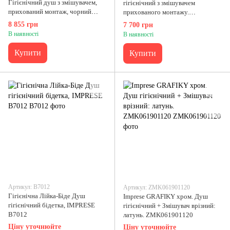
Гігієнічний душ з змішувачем,
гігієнічний з змішувачем
прихований монтаж, чорний
прихованого монтажу.
нікель. ZMK042307037
ZMK062301037
8 855 грн
7 700 грн
В наявності
В наявності
Купити
Купити
Артикул: B7012
Артикул: ZMK061901120
Гігієнічна Лійка-Біде Душ
Imprese GRAFIKY хром. Душ
гігієнічний бідетка, IMPRESE
гігієнічний + Змішувач врізний:
B7012
латунь. ZMK061901120
Ціну уточнюйте
Ціну уточнюйте