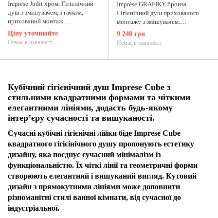
Imprese Judit хром. Гігієнічний
Imprese GRAFIKY бронза.
душ з змішувачем, з гачком,
Гігієнічний душ прихованого
прихований монтаж.
монтажу з змішувачем.
f03710801AA
ZMK172415037
Ціну уточнюйте
9 240 грн
Немає в наявності
Немає в наявності
Кубічний гігієнічний душ Imprese Cube з
стильними квадратними формами та чіткими
елегантними лініями, додасть будь-якому
інтер’єру сучасності та вишуканості.
Сучасні кубічні гігієнічні лійки біде Imprese Cube
квадратного гігієінічного душу пропонують естетику
дизайну, яка поєднує сучасний мінімалізм із
функціональністю. Їх чіткі лінії та геометричні форми
створюють елегантний і вишуканий вигляд. Кутовий
дизайн з прямокутними лініями може доповнити
різноманітні стилі ванної кімнати, від сучасної до
індустріальної.