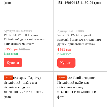
Артикул: SET20240401
Артикул: 1511.160104
IMPRESE VALTICE хром.
Volle SISTEMA L чорний
Гігієнічний душ з змішувачем
матовий. Змішувач з гігієнічним
прихованого монтажу.
душем, прихований монтаж.
SET20240401
1511.160104
3 955 грн
5 615 грн
4 691 грн
В наявності
В наявності
Купити
Купити
−31%
−35%