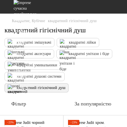
Квадратне, Кубічне
квадратний гігієнічний душ
квадратний гігієнічний душ
квадратні змішувачі
квадратні лійки
квадратні аксесуари
квадратні унітази і біде
квадратні умивальники
квадратні душові системи
квадратний гігієнічний душ
Фільтр
За популярністю
−23%
−23%