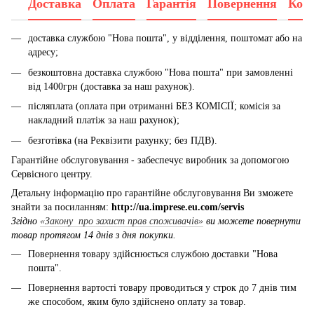
Доставка
Оплата
Гарантія
Повернення
Конс
доставка службою "Нова пошта", у відділення, поштомат або на
адресу;
безкоштовна доставка службою "Нова пошта" при замовленні
від 1400грн (доставка за наш рахунок).
післяплата (оплата при отриманні БЕЗ КОМІСІЇ; комісія за
накладний платіж за наш рахунок);
безготівка (на Реквізити рахунку; без ПДВ).
Гарантійне обслуговування - забеспечує виробник за допомогою
Сервісного центру.
Детальну інформацію про гарантійне обслуговування Ви зможете
знайти за посиланням:
http://ua.imprese.eu.com/servis
Згідно
«Закону про захист прав споживачів»
ви можете повернути
товар протягом 14 днів з дня покупки.
Повернення товару здійснюється службою доставки "Нова
пошта".
Повернення вартості товару проводиться у строк до 7 днів тим
же способом, яким було здійснено оплату за товар.