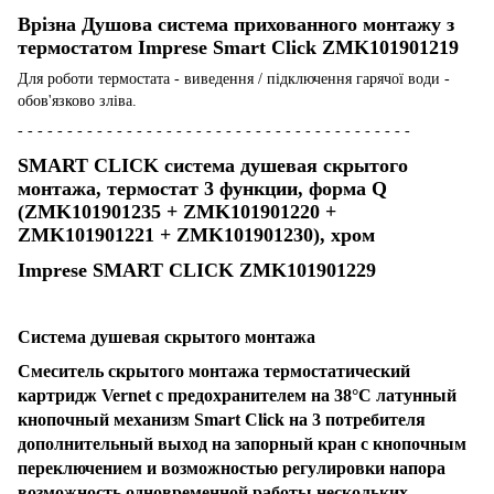
Врізна Душова система прихованного монтажу з
термостатом Imprese Smart Click ZMK101901219
Для роботи термостата - виведення / підключення гарячої води -
обов'язково зліва.
- - - - - - - - - - - - - - - - - - - - - - - - - - - - - - - - - - - - - - - -
SMART CLICK система душевая скрытого
монтажа, термостат 3 функции, форма Q
(ZMK101901235 + ZMK101901220 +
ZMK101901221 + ZMK101901230), хром
Imprese SMART CLICK ZMK101901229
Система душевая скрытого монтажа
Смеситель скрытого монтажа термостатический
картридж Vernet с предохранителем на 38°C латунный
кнопочный механизм Smart Click на 3 потребителя
дополнительный выход на запорный кран с кнопочным
переключением и возможностью регулировки напора
возможность одновременной работы нескольких