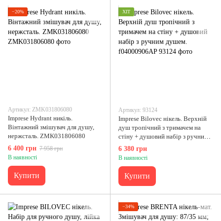
−20%
ХІТ
Артикул: ZMK031806080
Артикул: 93124
Imprese Hydrant никіль.
Imprese Bilovec нікель. Верхній
Вінтажний змішувач для душу,
душ тропічний з тримачем на
нержсталь. ZMK031806080
стіну + душовий набір з ручним
душем. f04000906AP
6 400 грн
7 958 грн
6 380 грн
В наявності
В наявності
Купити
Купити
−34%