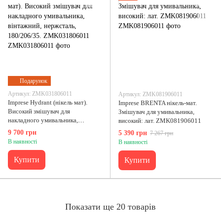
Подарунок
Артикул: ZMK031806011
Артикул: ZMK081906011
Imprese Hydrant (нікель мат).
Imprese BRENTA нікель-мат.
Високий змішувач для
Змішувач для умивальника,
накладного умивальника,
високий: лат. ZMK081906011
вінтажний, нержсталь,
9 700 грн
5 390 грн
7 267 грн
180/206/35. ZMK031806011
В наявності
В наявності
Купити
Купити
Показати ще 20 товарів