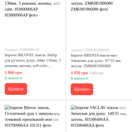
Артикул: f03800906AP
Артикул: ZMK081906080
Imprese BILOVEC нікель. Набір
Imprese BRENTA нікель-мат.
для ручного душу, лійка 130мм, 3
Змішувач для душу: 87/35 мм;
режими, кнопка, soft-cube.
латунь. ZMK081906080
f03800906AP
2 860 грн
4 950 грн
7 452 грн
В наявності
В наявності
Купити
Купити