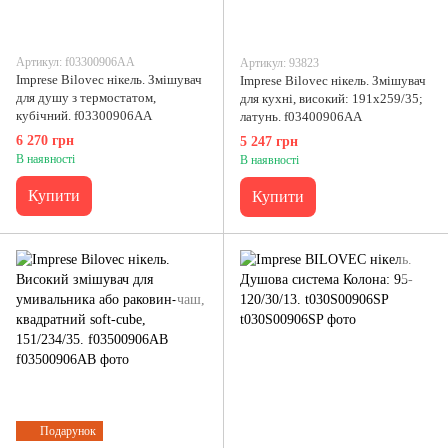
Артикул: f03300906AA
Артикул: 93823
Imprese Bilovec нікель. Змішувач
Imprese Bilovec нікель. Змішувач
для душу з термостатом,
для кухні, високий: 191x259/35;
кубічний. f03300906AA
латунь. f03400906AA
6 270 грн
5 247 грн
В наявності
В наявності
Купити
Купити
Подарунок