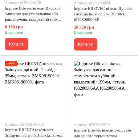
Артикул: f03500906AB
Артикул: t030S00906SP
Imprese Bilovec нікель. Високий
Imprese BILOVEC нікель. Душова
змішувач для умивальника або
система Колона: 95-120/30/13.
раковин-чаш, квадратний soft-
t030S00906SP
cube, 151/234/35. f03500906AB
6 160 грн
10 450 грн
В наявності
В наявності
Купити
Купити
−46%
Артикул: ZMK081906081
Артикул: f03200906AA
Imprese BRENTA нікель-мат.
Imprese Bilovec нікель. Змішувач
Змішувач врізний, 1 вихід: 35мм;
для ванни з термостатом