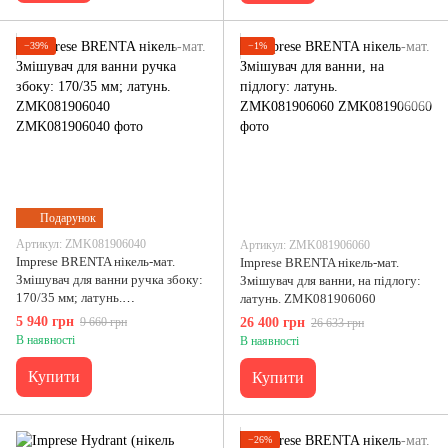
−39%
−1%
Подарунок
Артикул: ZMK081906040
Артикул: ZMK081906060
Imprese BRENTA нікель-мат.
Imprese BRENTA нікель-мат.
Змішувач для ванни ручка збоку:
Змішувач для ванни, на підлогу:
170/35 мм; латунь.
латунь. ZMK081906060
ZMK081906040
5 940 грн
9 660 грн
26 400 грн
26 633 грн
В наявності
В наявності
Купити
Купити
−26%