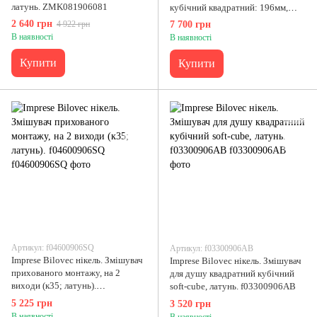
латунь. ZMK081906081
кубічний квадратний: 196мм,
латунь. f03200906AA
2 640 грн
4 922 грн
7 700 грн
В наявності
В наявності
Купити
Купити
Артикул: f04600906SQ
Артикул: f03300906AB
Imprese Bilovec нікель. Змішувач
Imprese Bilovec нікель. Змішувач
прихованого монтажу, на 2
для душу квадратний кубічний
виходи (к35; латунь).
soft-cube, латунь. f03300906AB
f04600906SQ
5 225 грн
3 520 грн
В наявності
В наявності