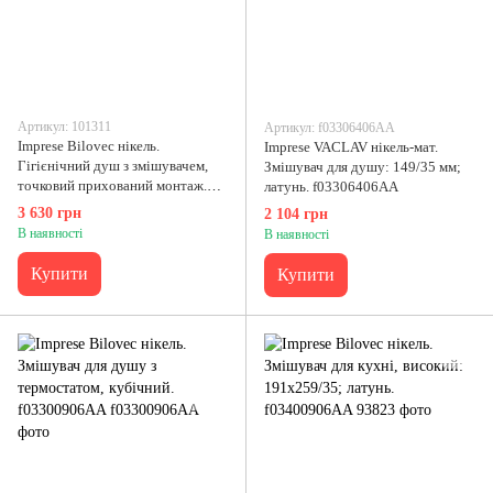
Артикул: 101311
Артикул: f03306406AA
Imprese Bilovec нікель.
Imprese VACLAV нікель-мат.
Гігієнічний душ з змішувачем,
Змішувач для душу: 149/35 мм;
точковий прихований монтаж.
латунь. f03306406AA
f03700906AA
3 630 грн
2 104 грн
В наявності
В наявності
Купити
Купити