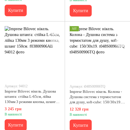
Купити
Купити
ХІТ
Артикул: 94012
Артикул: t048S00906TQ
Imprese Bilovec нікель. Душова
Imprese Bilovec нікель. Колона -
штанга: стійка L-65см, лійка
Душова система з термостатом
130мм 3 режими кнопка, шланг
для душу, soft-cube: 150/30x19.
150см. f03800906AB
t048S00906TQ
3 245 грн
12 320 грн
В наявності
В наявності
Купити
Купити