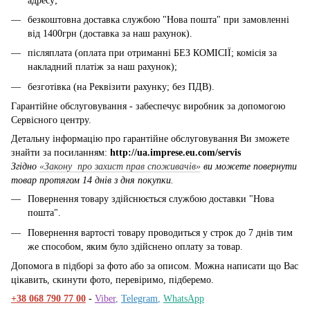
адресу;
безкоштовна доставка службою "Нова пошта" при замовленні
від 1400грн (доставка за наш рахунок).
післяплата (оплата при отриманні БЕЗ КОМІСІЇ; комісія за
накладний платіж за наш рахунок);
безготівка (на Реквізити рахунку; без ПДВ).
Гарантійне обслуговування - забеспечує виробник за допомогою
Сервісного центру.
Детальну інформацію про гарантійне обслуговування Ви зможете
знайти за посиланням:
http://ua.imprese.eu.com/servis
Згідно
«Закону про захист прав споживачів»
ви можете повернути
товар протягом 14 днів з дня покупки.
Повернення товару здійснюється службою доставки "Нова
пошта".
Повернення вартості товару проводиться у строк до 7 днів тим
же способом, яким було здійснено оплату за товар.
Допомога в підборі за фото або за описом. Можна написати що Вас
цікавить, скинути фото, перевіримо, підберемо.
+38 068 790 77 00
-
Viber
,
Telegram
,
WhatsApp