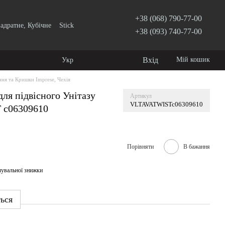
+38 (068) 790-77-00
адратне, Кубічне
Stick
+38 (093) 740-77-00
Вхід
Мій кошик
Укр
ння та Кришки Imprese, Чехія
ля підвісного Унітазу
Артикул
VLTAVATWISTc06309610
 c06309610
Порівняти
В бажання
чувальної знижки
ться