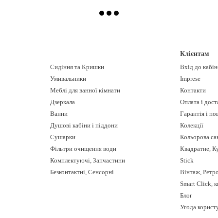
Клієнтам
Сидіння та Кришки
Вхід до кабі
Умивальники
Imprese
Меблі для ванної кімнати
Контакти
Дзеркала
Оплата і дост
Ванни
Гарантія і п
Душові кабіни і піддони
Колекції
Сушарки
Кольорова са
Фільтри очищення води
Квадратне, К
Комплектуючі, Запчастини
Stick
Безконтактні, Сенсорні
Вінтаж, Ретр
Smart Click, 
Блог
Угода корист