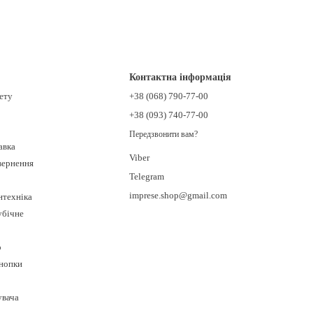
Контактна інформація
нету
+38 (068) 790-77-00
+38 (093) 740-77-00
Передзвонити вам?
авка
Viber
овернення
Telegram
imprese.shop@gmail.com
нтехніка
убічне
о
кнопки
увача