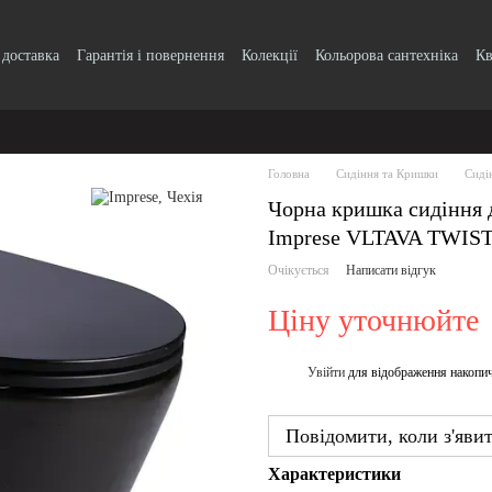
 доставка
Гарантія і повернення
Колекції
Кольорова сантехніка
Кв
k, кнопки
Блог
Угода користувача
Головна
Сидіння та Кришки
Сиді
Чорна кришка сидіння д
Imprese VLTAVA TWIST
Очікується
Написати відгук
Ціну уточнюйте
Увійти
для відображення накопи
%
Повідомити, коли з'яви
Характеристики